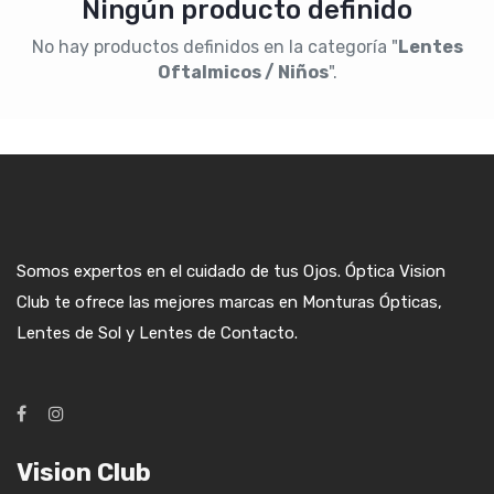
Ningún producto definido
Sin Medida
No hay productos definidos en la categoría "
Lentes
Oftalmicos / Niños
".
Lentes de Contacto oftalmicos
Astigmatismo
Hipermetropia
Miopia
Solucion Multiproposito para lentes de contacto
Somos expertos en el cuidado de tus Ojos. Óptica Vision
Club te ofrece las mejores marcas en Monturas Ópticas,
Lentes de Sol y Lentes de Contacto.
Vision Club