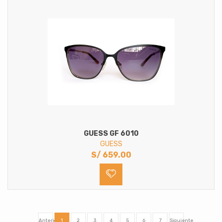
GUESS GF 6010
GUESS
S/
659.00
Anterior
1
2
3
4
5
6
7
Siguiente