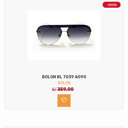
-100%
BOLON BL 7039 A090
BOLON
359.00
S/