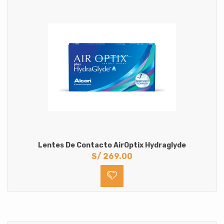
Sin Medida
Lentes de Contacto oftalmicos
Astigmatismo
Hipermetropia
Miopia
Solucion Multiproposito para lentes de contacto
Lentes De Contacto AirOptix Hydraglyde
S/
269.00