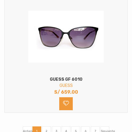
GUESS GF 6010
GUESS
S/
659.00
Anterior
1
2
3
4
5
6
7
Siguiente