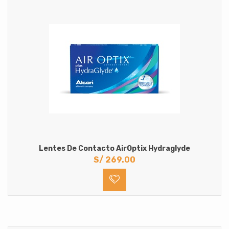
Sin Medida
Lentes de Contacto oftalmicos
Astigmatismo
Hipermetropia
Miopia
Solucion Multiproposito para lentes de contacto
Lentes De Contacto AirOptix Hydraglyde
S/
269.00