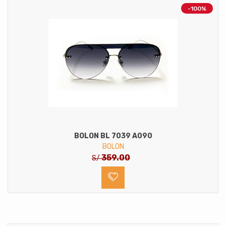
-100%
BOLON BL 7039 A090
BOLON
359.00
S/