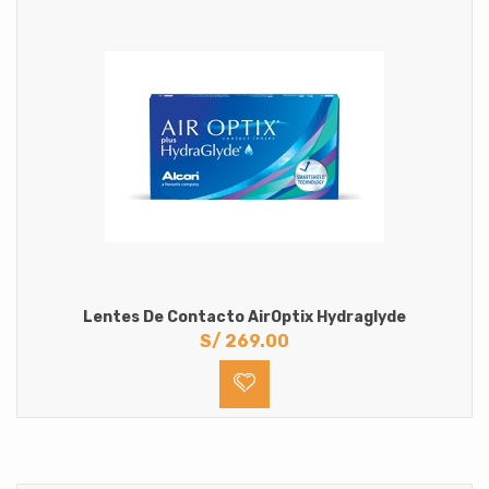
Sin Medida
Lentes de Contacto oftalmicos
Astigmatismo
Hipermetropia
Miopia
Solucion Multiproposito para lentes de contacto
Lentes De Contacto AirOptix Hydraglyde
S/
269.00