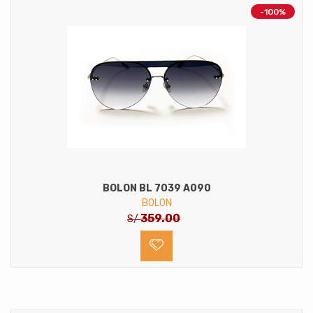
-100%
BOLON BL 7039 A090
BOLON
359.00
S/