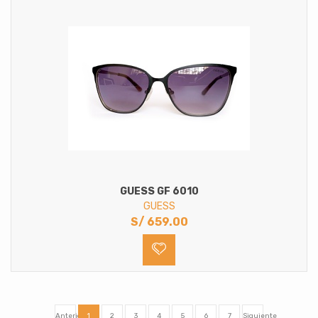
GUESS GF 6010
GUESS
S/
659.00
Anterior
1
2
3
4
5
6
7
Siguiente