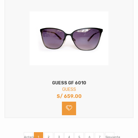
GUESS GF 6010
GUESS
S/
659.00
Anterior
1
2
3
4
5
6
7
Siguiente