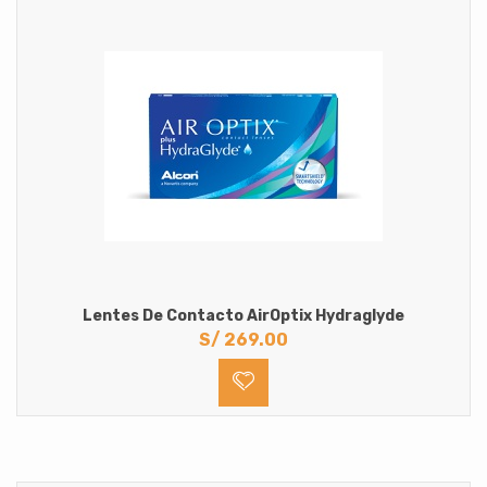
Sin Medida
Lentes de Contacto oftalmicos
Astigmatismo
Hipermetropia
Miopia
Solucion Multiproposito para lentes de contacto
Lentes De Contacto AirOptix Hydraglyde
S/
269.00