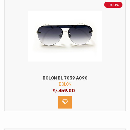
-100%
BOLON BL 7039 A090
BOLON
359.00
S/