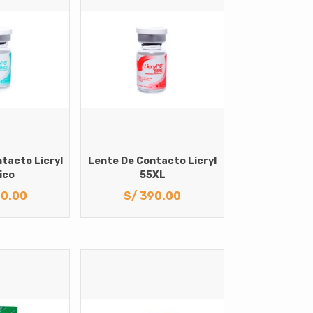
tacto Licryl
Lente De Contacto Licryl
ico
55XL
0.00
S/
390.00