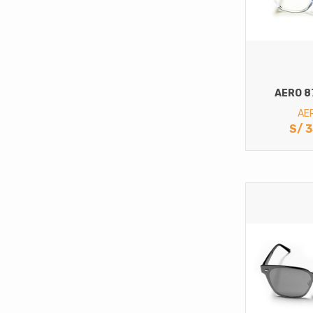
AERO 8
AE
S/
3