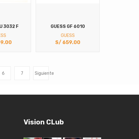
U 3032 F
GUESS GF 6010
ESS
GUESS
9.00
S/
659.00
6
7
Siguiente
Vision CLub