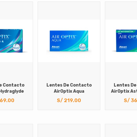
e Contacto
Lentes De Contacto
Lentes De
 Hydraglyde
AirOptix Aqua
AirOptix A
69.00
S/
219.00
S/
36