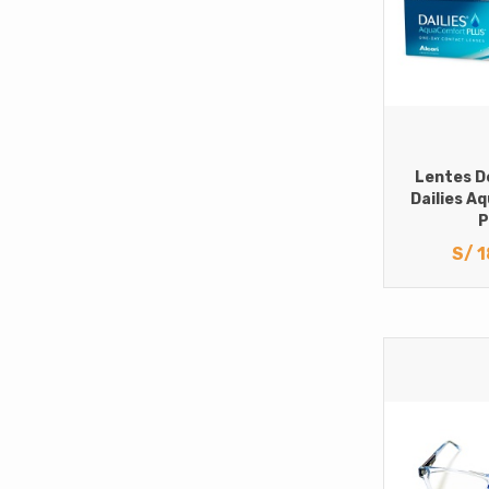
Lentes D
Dailies A
P
S/
1