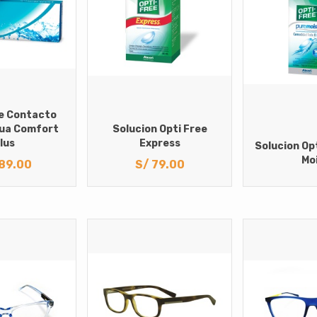
e Contacto
qua Comfort
Solucion Opti Free
lus
Express
Solucion Op
Mo
89.00
S/
79.00