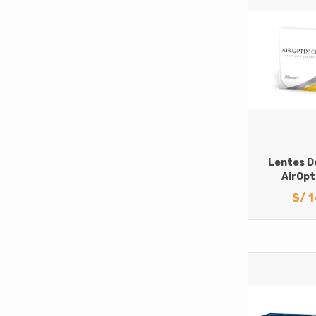
oftalmicos
Astigmatismo
Hipermetropia
Miopia
Solucion
Multiproposito para
lentes de contacto
Lentes D
AirOpt
S/
1