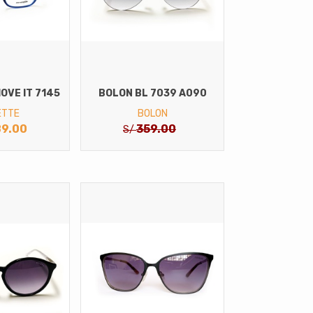
OVE IT 7145
BOLON BL 7039 A090
ETTE
BOLON
9.00
359.00
S/