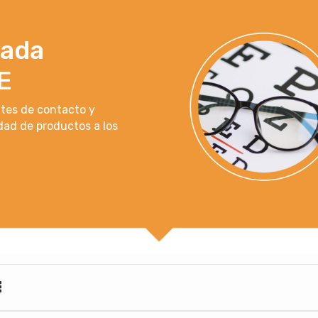
rada
E
ntes de contacto y
dad de productos a los