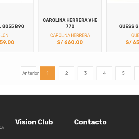
CAROLINA HERRERA VHE
L 8055 B90
770
GUESS G
OLON
CAROLINA HERRERA
GU
59.00
S/
660.00
S/
65
Anterior
1
2
3
4
5
Vision Club
Contacto
ca