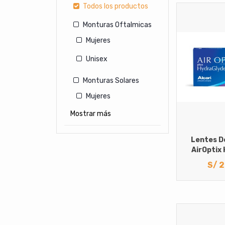
Todos los productos
Monturas Oftalmicas
Mujeres
Unisex
Monturas Solares
Mujeres
Mostrar más
Hombres
Unisex
Lentes D
AirOptix
Lentes de Contacto
S/
2
Cosmeticos
Con medida
Sin Medida
Lentes de Contacto