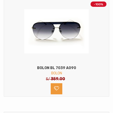
-100%
BOLON BL 7039 A090
BOLON
359.00
S/