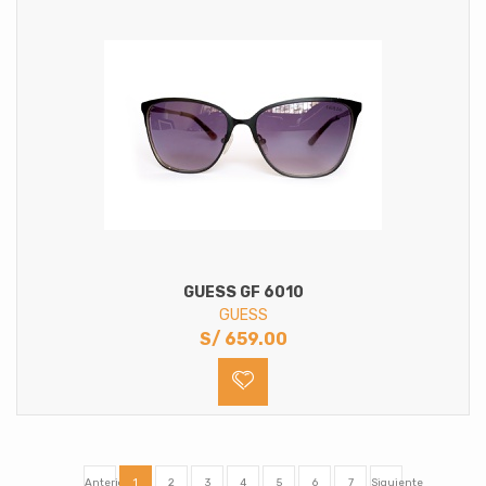
GUESS GF 6010
GUESS
S/
659.00
Anterior
1
2
3
4
5
6
7
Siguiente