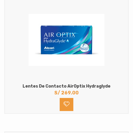
Sin Medida
Lentes de Contacto oftalmicos
Astigmatismo
Hipermetropia
Miopia
Solucion Multiproposito para lentes de contacto
Lentes De Contacto AirOptix Hydraglyde
S/
269.00